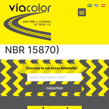
BT 027 – Plástico a
Frio Estrutura (ABNT
NBR 15870)
Inscreva-se em nosso Newsletter
CADASTRAR