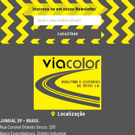
Inscreva-se em nosso Newsletter
CADASTRAR
Localização
JUNDIAÍ, SP – BRASIL
Rua Coronel Orlando Secco. 250
Bairro Engordadouro, Distrito Industrial